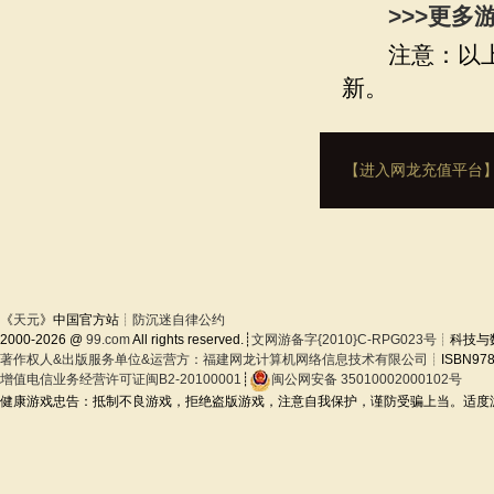
>>>更多
注意：以上内
新。
【进入网龙充值平台
《
天元
》中国官方站┊
防沉迷自律公约
2000-2026 @
99.com
All rights reserved.┊
文网游备字{2010}C-RPG023号
┊科技与数
著作权人&出版服务单位&运营方：福建网龙计算机网络信息技术有限公司
┊ISBN978
增值电信业务经营许可证闽B2-20100001
┊
闽公网安备 35010002000102号
健康游戏忠告：抵制不良游戏，拒绝盗版游戏，注意自我保护，谨防受骗上当。适度