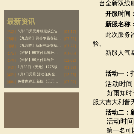
一台全新双线
开服时间
最新资讯
新服名称
5月3日天元并服完成公告
[活动]
[04-17]
此次服务
【九宫阵】灵兽争霸赛获奖名单
[活动]
[07-31]
验。
【九宫阵】新服冲级赛获奖名单
[活动]
[07-27]
新服人气暴
【维护】99支付系统升级维护公告
[公告]
[01-06]
【维护】99支付系统升级维护公告
[公告]
[12-02]
1月23日《天元》1775版本更新公告
[更新]
[01-23]
活动一
1月1日元旦 活动任务全攻略
[爆料]
[12-25]
免费也称王 新版《天元》hold住
[爆料]
[07-02]
活动时间
好雨知时节，
服大吉大利普
活动二：新
活动时间
第一名可